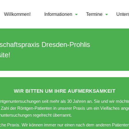
s Dresden-Prohlis
Willkommen!
Informationen
Termine
Unter
chaftspraxis Dresden-Prohlis
ite!
WIR BITTEN UM IHRE AUFMERKSAMKEIT
Röntgenuntersuchungen seit mehr als 30 Jahren an. Sie und wir möch
 die Zahl der Röntgen-Patienten in unserer Praxis um ein Vielfaches an
untersuchungen regelrecht überrannt.
ische Praxis. Wir können immer nur einen nach dem anderen Patienten